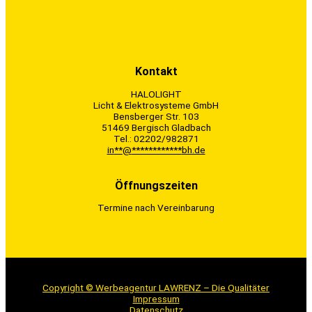
Kontakt
HALOLIGHT
Licht & Elektrosysteme GmbH
Bensberger Str. 103
51469 Bergisch Gladbach
Tel.: 02202/982871
in
**
@
************
bh.de
Öffnungszeiten
Termine nach Vereinbarung
Copyright © Werbeagentur LAWRENZ – Die Qualitäter
Impressum
Datenschutz